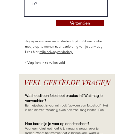
Verzenden
Je gegevens worden uitsluitend gebruikt om contact
met je op te nemen naar aanleiding van je aanvraag.
Lees hier
mijn privacyverklaring.
* Verplicht in te vullen veld
VEEL GESTELDE VRAGEN
Wat houdt een fotoshoot precies in? Wat mag je
verwachten?
Een fotoshoot is voor mij nooit “gewoon een fotoshoot”. Het 
is een moment waarin jij even helemaal mag landen. Een 
zachte pauze in de dagelijkse drukte, waarin je jezelf 
opnieuw mag ontmoeten, precies zoals je nu bent.

Ja, je krijgt prachtige, professionele beelden voor jou, maar 
Hoe bereid je je voor op een fotoshoot?
het gaat om veel meer dan dat. Het gaat om jouw verhaal. 
Voor een fotoshoot hoef je je nergens zorgen over te 
Jouw kracht. Jouw zachtheid die óók gezien mag worden.

maken. Vanaf het moment dat je binnenkomt, word je 