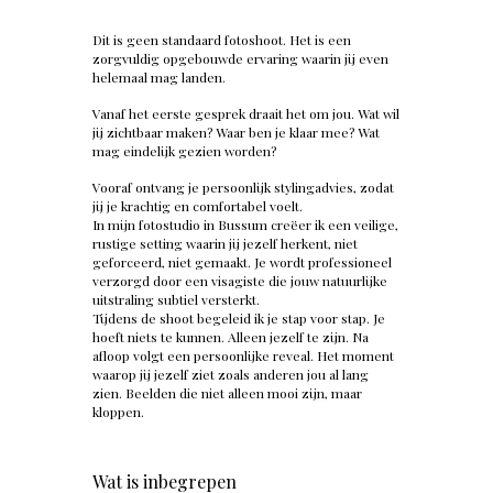
Dit is geen standaard fotoshoot. Het is een
zorgvuldig opgebouwde ervaring waarin jij even
helemaal mag landen.
Vanaf het eerste gesprek draait het om jou. Wat wil
jij zichtbaar maken? Waar ben je klaar mee? Wat
mag eindelijk gezien worden?
Vooraf ontvang je persoonlijk stylingadvies, zodat
jij je krachtig en comfortabel voelt.
In mijn fotostudio in Bussum creëer ik een veilige,
rustige setting waarin jij jezelf herkent, niet
geforceerd, niet gemaakt. Je wordt professioneel
verzorgd door een visagiste die jouw natuurlijke
uitstraling subtiel versterkt.
Tijdens de shoot begeleid ik je stap voor stap. Je
hoeft niets te kunnen. Alleen jezelf te zijn. Na
afloop volgt een persoonlijke reveal. Het moment
waarop jij jezelf ziet zoals anderen jou al lang
zien. Beelden die niet alleen mooi zijn, maar
kloppen.
Wat is inbegrepen