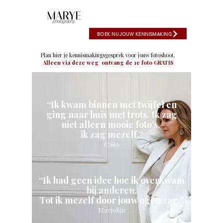
BOEK NU JOUW KENNISMAKING
Plan hier je kennismakingsgesprek voor jouw fotoshoot.
Alleen via deze weg ontvang de 1e foto GRATIS
“Ik kwam binnen met twijfel en
ging naar huis met trots. Ik zag
niet alleen mooie foto’s,
ik zag mezelf.”
Coba
“Ik had geen idee hoe ik overkwam
bij anderen.
Tot ik mezelf door jouw ogen zag.”
Marjolijn