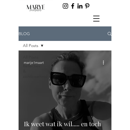
BLOG
All Posts
All Posts
marije1maart
Reflecties
&
zichtbaarheid
Ik weet wat ik wil..... en toch